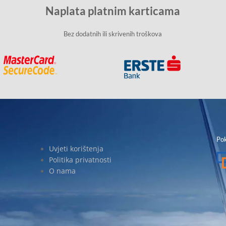
Naplata platnim karticama
Bez dodatnih ili skrivenih troškova
Pok
Uvjeti korištenja
Politika privatnosti
O nama