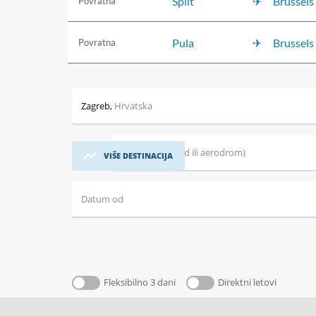
Split
Brussels
Povratna
Pula
Brussels
Povratna
Zagreb
,
Hrvatska
Destinacija (grad ili aerodrom)
VIŠE DESTINACIJA
Datum od
Fleksibilno 3 dani
Direktni letovi