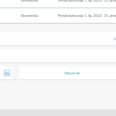
Ekonomska
Period putovanja: 1. lip. 2023.- 31. pro
Ekonomska
Period putovanja: 1. lip. 2023.- 31. pro
Z
Datum do
31