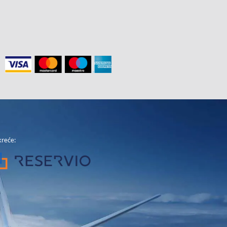
reće: