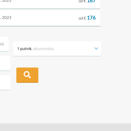
187
s. 2023
od €
176
s. 2023
od €
AG
1 putnik
,
ekonomska