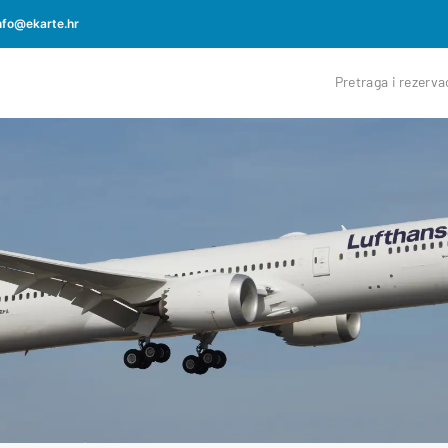
nfo@ekarte.hr
Pretraga i rezerva