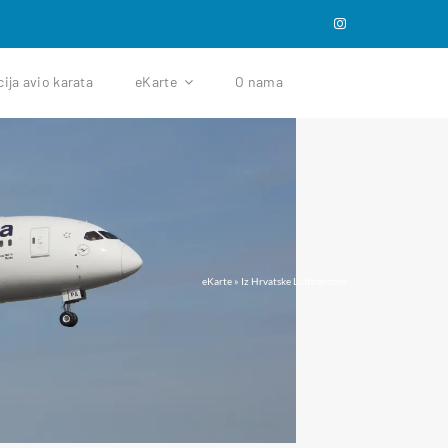
cija avio karata
eKarte
O nama
eKarte
»
Iz Hrvatske Lufthansom