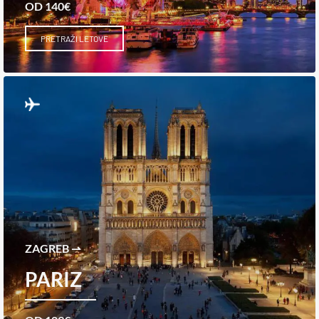
OD 140€
PRETRAŽI LETOVE
ZAGREB ⇀
PARIZ