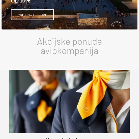
OD 109€
PRETRAŽI LETOVE
Akcijske ponude
aviokompanija